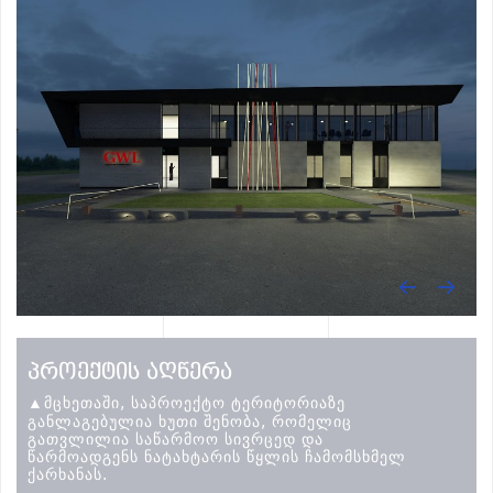
ᲞᲠᲝᲔᲥᲢᲘᲡ ᲐᲦᲬᲔᲠᲐ
▲მცხეთაში, საპროექტო ტერიტორიაზე
განლაგებულია ხუთი შენობა, რომელიც
გათვლილია საწარმოო სივრცედ და
წარმოადგენს ნატახტარის წყლის ჩამომსხმელ
ქარხანას.