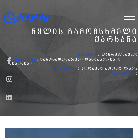
ᲬᲧᲚᲘᲡ ᲩᲐᲛᲝᲛᲡᲮᲛᲔᲚᲘ
ᲥᲐᲠᲮᲐᲜᲐ
ᲡᲢᲐᲢᲣᲡᲘ
: ᲓᲐᲡᲠᲣᲚᲔᲑᲣᲚᲘ
ᲙᲐᲢᲔᲒᲝᲠᲘᲐ
: ᲡᲐᲖᲝᲒᲐᲓᲝᲔᲑᲠᲘᲕᲘ ᲓᲐᲜᲘᲨᲜᲣᲚᲔᲑᲘᲡ
ᲨᲔᲜᲝᲑᲔᲑᲘ
ᲓᲐᲛᲙᲕᲔᲗᲘ
: ᲯᲝᲠᲯᲘᲐᲜ ᲣᲝᲗᲔᲠ ᲚᲐᲜᲓ
ᲤᲐᲠᲗᲝᲑᲘ
: