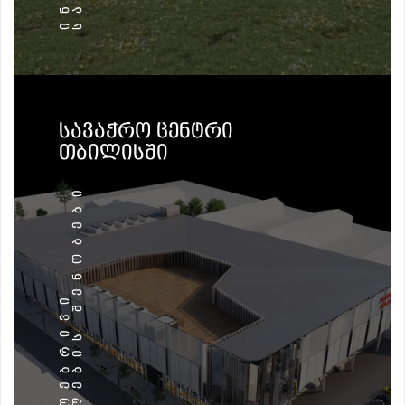
ᲡᲐᲕᲐᲭᲠᲝ ᲪᲔᲜᲢᲠᲘ
ᲗᲑᲘᲚᲘᲡᲨᲘ
Ი