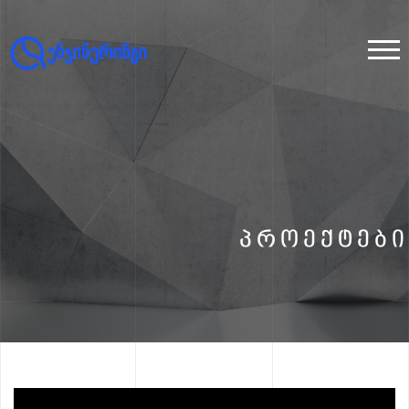
ᲞᲠᲝᲔᲥᲢᲔᲑᲘ