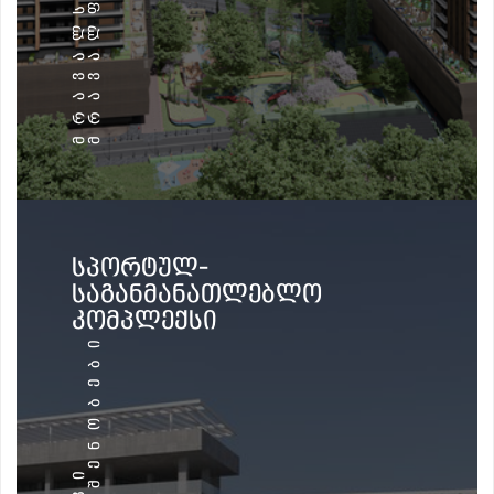
ᲡᲞᲝᲠᲢᲣᲚ-
ᲡᲐᲒᲐᲜᲛᲐᲜᲐᲗᲚᲔᲑᲚᲝ
ᲙᲝᲛᲞᲚᲔᲥᲡᲘ