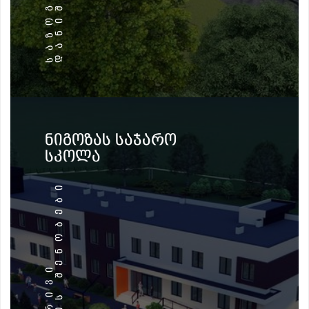
ᲜᲘᲒᲝᲖᲐᲡ ᲡᲐᲯᲐᲠᲝ
ᲡᲙᲝᲚᲐ