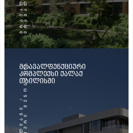
ᲛᲠᲐᲕᲐᲚᲤᲣᲜᲥᲪᲘᲣᲠᲘ
Ი
ᲙᲝᲛᲞᲚᲔᲥᲡᲘ ᲥᲐᲚᲐᲥ
ᲗᲑᲘᲚᲘᲡᲨᲘ