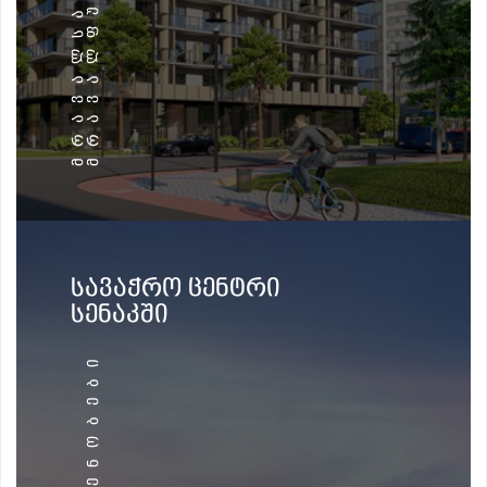
ᲡᲐᲕᲐᲭᲠᲝ ᲪᲔᲜᲢᲠᲘ
ᲡᲔᲜᲐᲙᲨᲘ