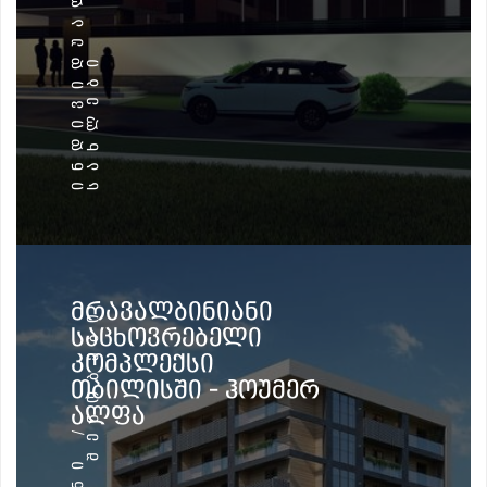
Დ
Ი
ᲛᲠᲐᲕᲐᲚᲑᲘᲜᲘᲐᲜᲘ
ᲡᲐᲪᲮᲝᲕᲠᲔᲑᲔᲚᲘ
ᲙᲝᲛᲞᲚᲔᲥᲡᲘ
ᲗᲑᲘᲚᲘᲡᲨᲘ - ᲰᲝᲣᲛᲔᲠ
ᲐᲚᲤᲐ