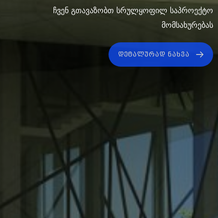
ჩვენ გაგიწევთ საკონსულტაციო მომსახურებას
სამშენებლო საქმეში
ᲓᲔᲢᲐᲚᲣᲠᲐᲓ ᲜᲐᲮᲕᲐ