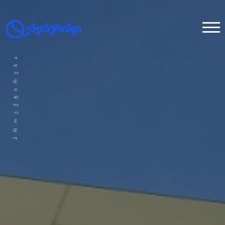
ᲞᲠᲝᲔᲥᲢᲘᲠᲔᲑᲐ